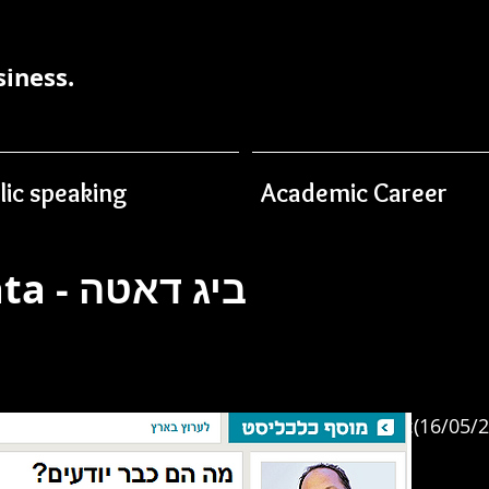
siness.
lic speaking
Academic Career
Big Data - ביג דאטה